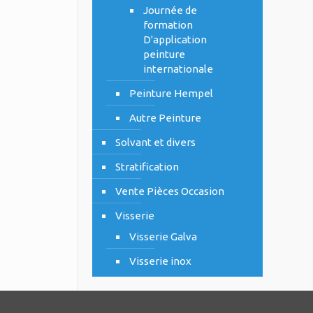
Journée de
formation
D'application
peinture
internationale
Peinture Hempel
Autre Peinture
Solvant et divers
Stratification
Vente Pièces Occasion
Visserie
Visserie Galva
Visserie inox