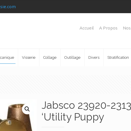
isie.com
Accueil
A Propos
Nos
canique
Visserie
Collage
Outillage
Divers
Stratification
Jabsco 23920-2313
‘Utility Puppy