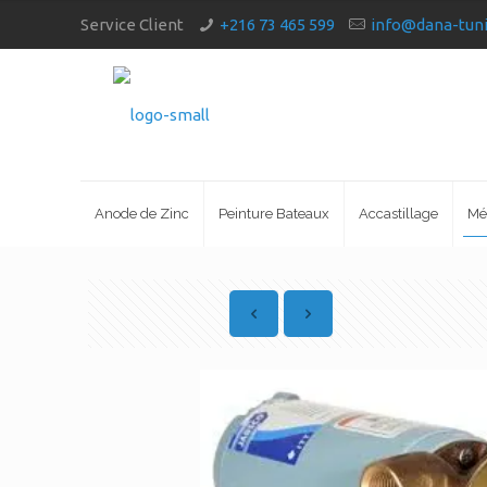
Service Client
+216 73 465 599
info@dana-tun
Anode de Zinc
Peinture Bateaux
Accastillage
Mé