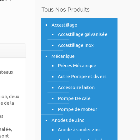
Tous Nos Produits
Accastillage
Accastillage galvanisée
d
Accastillage inox
Mécanique
Pièces Mécanique
bateaux
Autre Pompe et divers
Accessoire laiton
3
ion, deux
Pompe De cale
e de la
Pompe de moteur
es
Anodes de Zinc
salée,
Anode à souder zinc
 sont