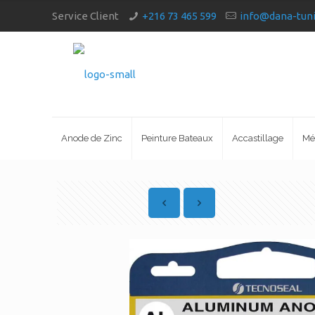
Service Client
+216 73 465 599
info@dana-tun
Anode de Zinc
Peinture Bateaux
Accastillage
Mé