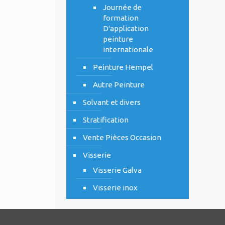
Journée de
formation
D'application
peinture
internationale
Peinture Hempel
Autre Peinture
Solvant et divers
Stratification
Vente Pièces Occasion
Visserie
Visserie Galva
Visserie inox