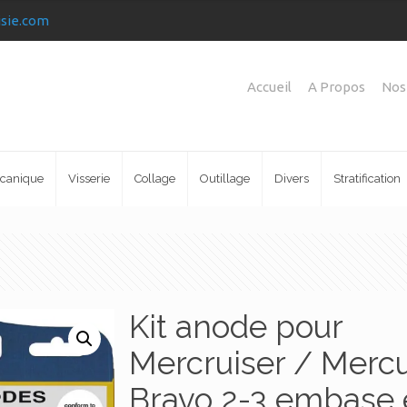
isie.com
Accueil
A Propos
Nos
canique
Visserie
Collage
Outillage
Divers
Stratification
Kit anode pour
Mercruiser / Merc
Bravo 2-3 embase