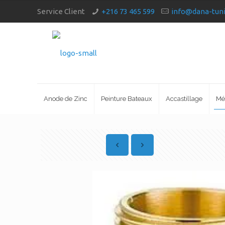
Service Client
+216 73 465 599
info@dana-tun
Anode de Zinc
Peinture Bateaux
Accastillage
Mé