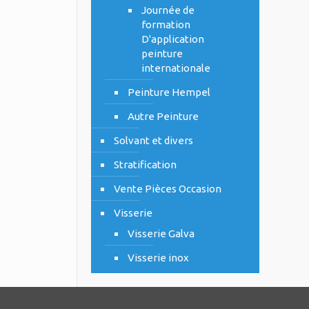
Journée de
formation
D'application
peinture
internationale
Peinture Hempel
Autre Peinture
Solvant et divers
Stratification
Vente Pièces Occasion
Visserie
Visserie Galva
Visserie inox