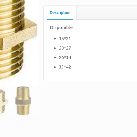
Description
Disponible
15*21
20*27
26*34
33*42