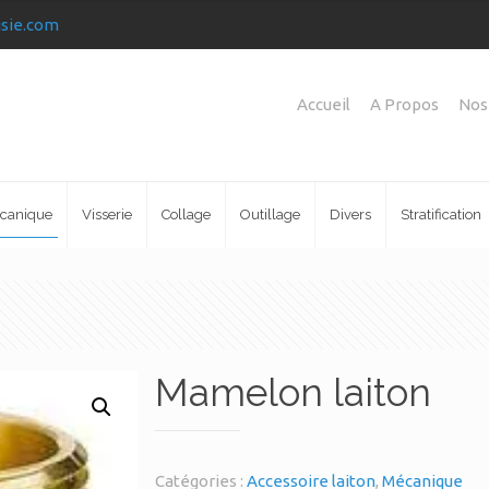
isie.com
Accueil
A Propos
Nos
canique
Visserie
Collage
Outillage
Divers
Stratification
Mamelon laiton
Catégories :
Accessoire laiton
,
Mécanique