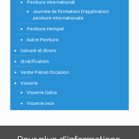
Peinture international
Journée de formation D'application
peinture internationale
Peinture Hempel
Autre Peinture
Solvant et divers
Stratification
Vente Pièces Occasion
Visserie
Visserie Galva
Visserie inox